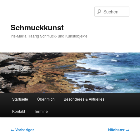
Zum
primären
Such
Inhalt
springen
Schmuckkunst
Iris-Maria Haarig Schmuck- und Kunstobjekte
Hauptmenü
Startseite
Über mich
Besonderes & Aktuelles
Kontakt
Termine
Beitragsnavigation
←
Vorheriger
Nächster
→