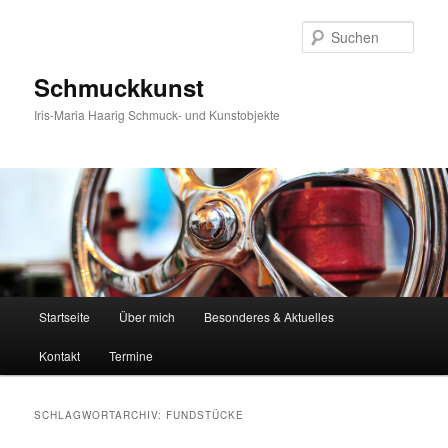
Zum
Zum
primären
sekundären
Such
Inhalt
Inhalt
springen
springen
Schmuckkunst
Iris-Maria Haarig Schmuck- und Kunstobjekte
Hauptmenü
Startseite
Über mich
Besonderes & Aktuelles
Kontakt
Termine
SCHLAGWORTARCHIV:
FUNDSTÜCKE